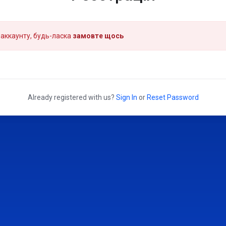
аккаунту, будь-ласка
замовте щось
Already registered with us?
Sign In
or
Reset Password