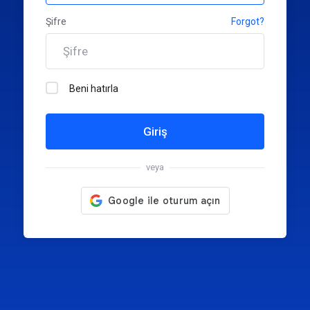
Şifre
Forgot?
Beni hatırla
Giriş
veya