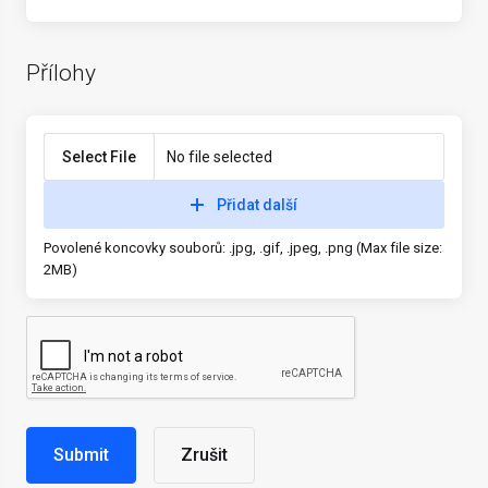
Přílohy
Select File
No file selected
Přidat další
Povolené koncovky souborů: .jpg, .gif, .jpeg, .png (Max file size:
2MB)
Zrušit