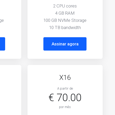
2 CPU cores
4 GB RAM
ge
100 GB NVMe Storage
10 TB bandwidth
Assinar agora
X16
A partir de
0
€ 70.00
por mês