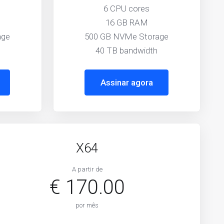
6 CPU cores
16 GB RAM
age
500 GB NVMe Storage
40 TB bandwidth
Assinar agora
X64
A partir de
€ 170.00
por mês