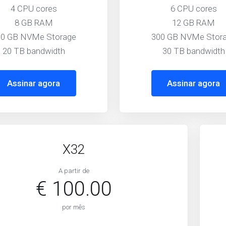
4 CPU cores
6 CPU cores
8 GB RAM
12 GB RAM
00 GB NVMe Storage
300 GB NVMe Stor
20 TB bandwidth
30 TB bandwidth
Assinar agora
Assinar agora
X32
A partir de
€ 100.00
por mês