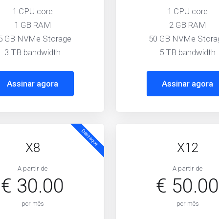
1 CPU core
1 CPU core
1 GB RAM
2 GB RAM
5 GB NVMe Storage
50 GB NVMe Stora
3 TB bandwidth
5 TB bandwidth
Assinar agora
Assinar agora
Destaque
X8
X12
A partir de
A partir de
€ 30.00
€ 50.0
por mês
por mês